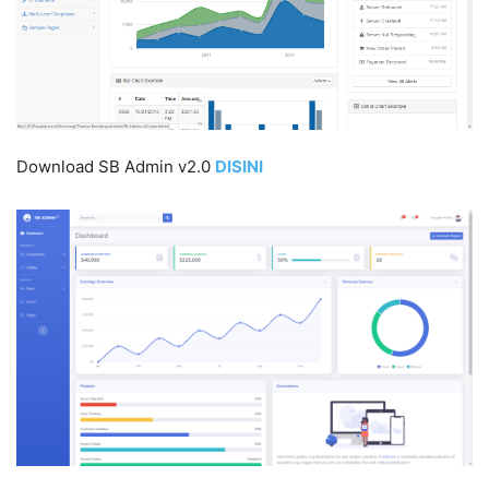
Download SB Admin v2.0
DISIN
I